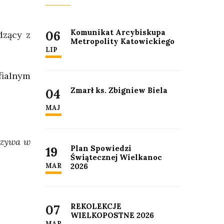
Komunikat Arcybiskupa
06
dzący z
Metropolity Katowickiego
LIP
fialnym
Zmarł ks. Zbigniew Biela
04
MAJ
czywa w
Plan Spowiedzi
19
Świątecznej Wielkanoc
MAR
2026
REKOLEKCJE
07
WIELKOPOSTNE 2026
MAR