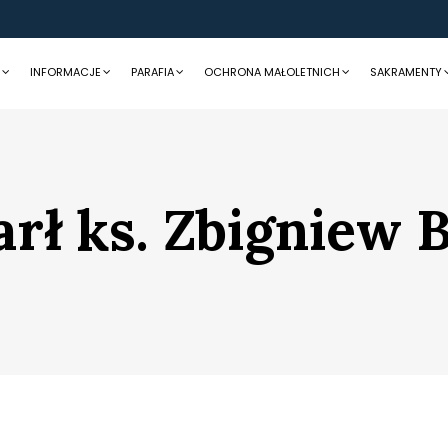
a
INFORMACJE
PARAFIA
OCHRONA MAŁOLETNICH
SAKRAMENTY
rł ks. Zbigniew B
Ścieżka
nawigacyjna